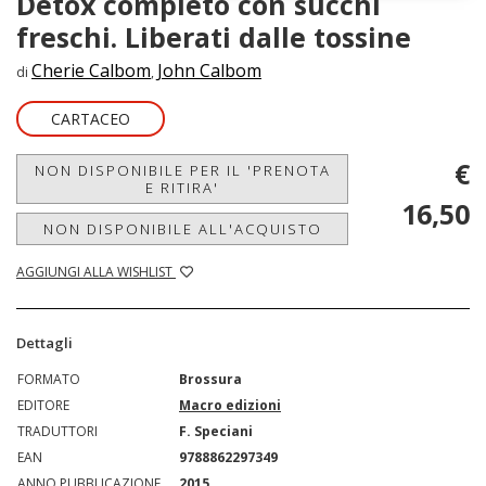
Detox completo con succhi
freschi. Liberati dalle tossine
Cherie Calbom
John Calbom
di
,
CARTACEO
€
NON DISPONIBILE PER IL 'PRENOTA
E RITIRA'
16,50
NON DISPONIBILE ALL'ACQUISTO
AGGIUNGI ALLA WISHLIST
Dettagli
FORMATO
Brossura
EDITORE
Macro edizioni
TRADUTTORI
F. Speciani
EAN
9788862297349
ANNO PUBBLICAZIONE
2015