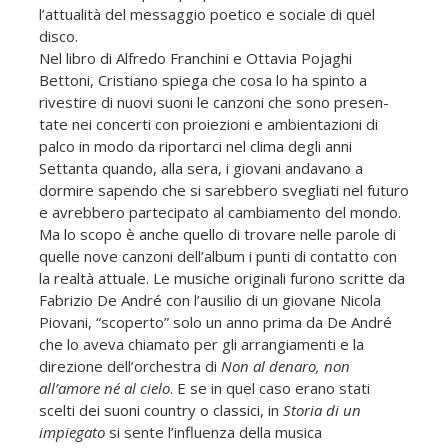
l’attualità del messaggio poetico e sociale di quel
disco.
Nel libro di Alfredo Franchini e Ottavia Pojaghi
Bettoni, Cristiano spiega che cosa lo ha spinto a
rivestire di nuovi suoni le canzoni che sono presen­
tate nei concerti con proiezioni e ambientazioni di
palco in modo da riportarci nel clima degli anni
Settanta quando, alla sera, i giovani anda­vano a
dormire sapendo che si sarebbero svegliati nel futuro
e avreb­bero partecipato al cambiamento del mondo.
Ma lo scopo è anche quello di trovare nelle parole di
quelle nove canzoni dell’album i punti di contatto con
la realtà attuale. Le musiche originali furono scritte da
Fabrizio De André con l’ausilio di un giovane Nicola
Piovani, “scoperto” solo un anno prima da De André
che lo aveva chiamato per gli arran­giamenti e la
direzione dell’orchestra di
Non al denaro, non
all’amore né al cielo
. E se in quel caso erano stati
scelti dei suoni country o classici, in
Storia di un
impiegato
si sente l’influenza della musica