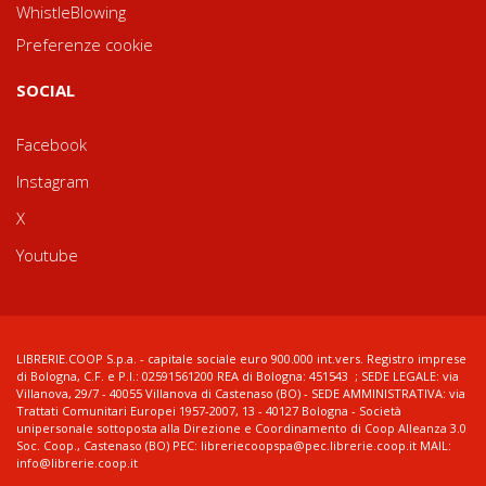
WhistleBlowing
Preferenze cookie
SOCIAL
Facebook
Instagram
X
Youtube
LIBRERIE.COOP S.p.a. - capitale sociale euro 900.000 int.vers. Registro imprese
di Bologna, C.F. e P.I.: 02591561200 REA di Bologna: 451543 ; SEDE LEGALE: via
Villanova, 29/7 - 40055 Villanova di Castenaso (BO) - SEDE AMMINISTRATIVA: via
Trattati Comunitari Europei 1957-2007, 13 - 40127 Bologna - Società
unipersonale sottoposta alla Direzione e Coordinamento di Coop Alleanza 3.0
Soc. Coop., Castenaso (BO) PEC: libreriecoopspa@pec.librerie.coop.it MAIL:
info@librerie.coop.it