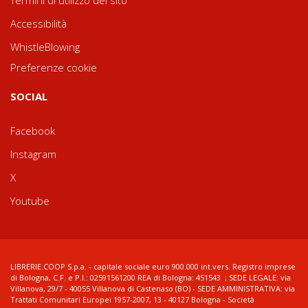
Termini di utilizzo del sito
Accessibilità
WhistleBlowing
Preferenze cookie
SOCIAL
Facebook
Instagram
X
Youtube
LIBRERIE.COOP S.p.a. - capitale sociale euro 900.000 int.vers. Registro imprese
di Bologna, C.F. e P.I.: 02591561200 REA di Bologna: 451543 ; SEDE LEGALE: via
Villanova, 29/7 - 40055 Villanova di Castenaso (BO) - SEDE AMMINISTRATIVA: via
Trattati Comunitari Europei 1957-2007, 13 - 40127 Bologna - Società