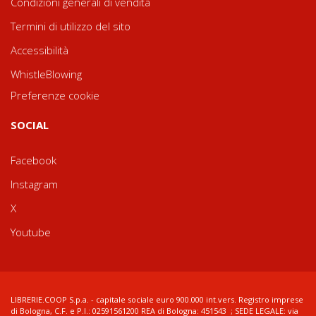
Condizioni generali di vendita
Termini di utilizzo del sito
Accessibilità
WhistleBlowing
Preferenze cookie
SOCIAL
Facebook
Instagram
X
Youtube
LIBRERIE.COOP S.p.a. - capitale sociale euro 900.000 int.vers. Registro imprese
di Bologna, C.F. e P.I.: 02591561200 REA di Bologna: 451543 ; SEDE LEGALE: via