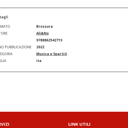
tagli
RMATO
Brossura
TORE
Ali&No
N
9788862542715
O PUBBLICAZIONE
2022
EGORIA
Musica e Spartiti
GUA
ita
RVIZI
LINK UTILI