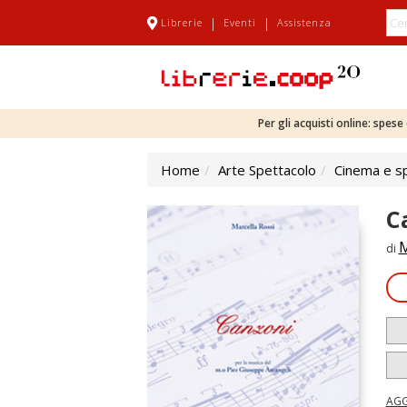
|
|
Librerie
Eventi
Assistenza
Per gli acquisti online: spes
Home
Arte Spettacolo
Cinema e s
C
M
di
AGG