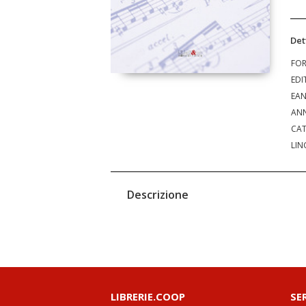
Det
FO
EDI
EA
ANN
CAT
LIN
Descrizione
LIBRERIE.COOP
SE