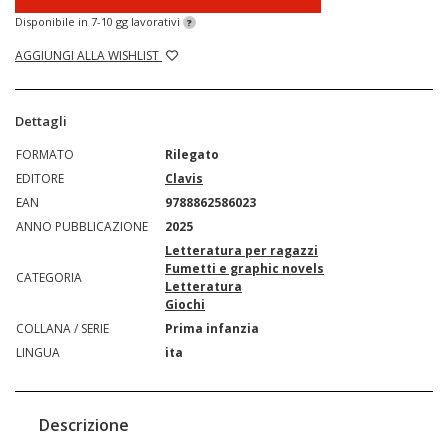
Disponibile in 7-10 gg lavorativi
?
AGGIUNGI ALLA WISHLIST
Dettagli
FORMATO
Rilegato
EDITORE
Clavis
EAN
9788862586023
ANNO PUBBLICAZIONE
2025
Letteratura per ragazzi
Fumetti e graphic novels
CATEGORIA
Letteratura
Giochi
COLLANA / SERIE
Prima infanzia
LINGUA
ita
Descrizione