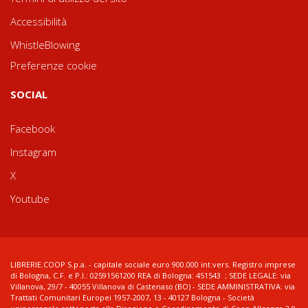
Accessibilità
WhistleBlowing
Preferenze cookie
SOCIAL
Facebook
Instagram
X
Youtube
LIBRERIE.COOP S.p.a. - capitale sociale euro 900.000 int.vers. Registro imprese
di Bologna, C.F. e P.I.: 02591561200 REA di Bologna: 451543 ; SEDE LEGALE: via
Villanova, 29/7 - 40055 Villanova di Castenaso (BO) - SEDE AMMINISTRATIVA: via
Trattati Comunitari Europei 1957-2007, 13 - 40127 Bologna - Società