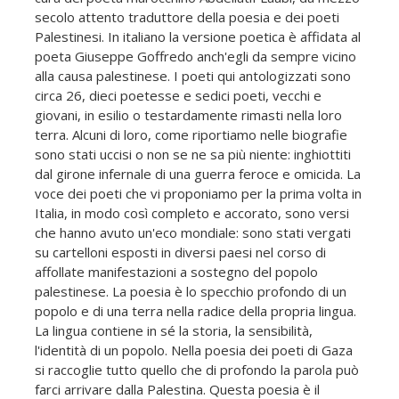
secolo attento traduttore della poesia e dei poeti
Palestinesi. In italiano la versione poetica è affidata al
poeta Giuseppe Goffredo anch'egli da sempre vicino
alla causa palestinese. I poeti qui antologizzati sono
circa 26, dieci poetesse e sedici poeti, vecchi e
giovani, in esilio o testardamente rimasti nella loro
terra. Alcuni di loro, come riportiamo nelle biografie
sono stati uccisi o non se ne sa più niente: inghiottiti
dal girone infernale di una guerra feroce e omicida. La
voce dei poeti che vi proponiamo per la prima volta in
Italia, in modo così completo e accorato, sono versi
che hanno avuto un'eco mondiale: sono stati vergati
su cartelloni esposti in diversi paesi nel corso di
affollate manifestazioni a sostegno del popolo
palestinese. La poesia è lo specchio profondo di un
popolo e di una terra nella radice della propria lingua.
La lingua contiene in sé la storia, la sensibilità,
l'identità di un popolo. Nella poesia dei poeti di Gaza
si raccoglie tutto quello che di profondo la parola può
farci arrivare dalla Palestina. Questa poesia è il