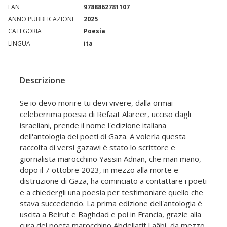
EAN
9788862781107
ANNO PUBBLICAZIONE
2025
CATEGORIA
Poesia
LINGUA
ita
Descrizione
Se io devo morire tu devi vivere, dalla ormai
celeberrima poesia di Refaat Alareer, ucciso dagli
israeliani, prende il nome l'edizione italiana
dell'antologia dei poeti di Gaza. A volerla questa
raccolta di versi gazawi è stato lo scrittore e
giornalista marocchino Yassin Adnan, che man mano,
dopo il 7 ottobre 2023, in mezzo alla morte e
distruzione di Gaza, ha cominciato a contattare i poeti
e a chiedergli una poesia per testimoniare quello che
stava succedendo. La prima edizione dell'antologia è
uscita a Beirut e Baghdad e poi in Francia, grazie alla
cura del poeta marocchino Abdellatif Laâbi, da mezzo