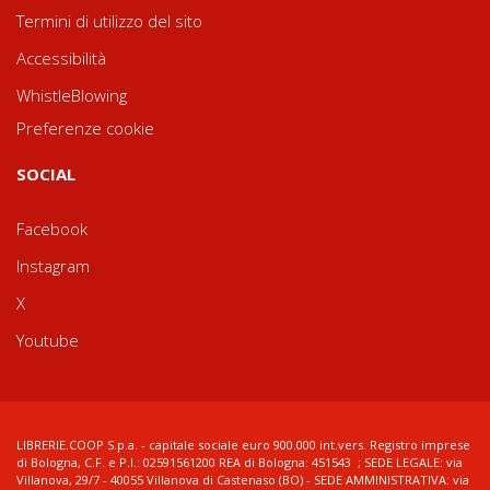
Termini di utilizzo del sito
Accessibilità
WhistleBlowing
Preferenze cookie
SOCIAL
Facebook
Instagram
X
Youtube
LIBRERIE.COOP S.p.a. - capitale sociale euro 900.000 int.vers. Registro imprese
di Bologna, C.F. e P.I.: 02591561200 REA di Bologna: 451543 ; SEDE LEGALE: via
Villanova, 29/7 - 40055 Villanova di Castenaso (BO) - SEDE AMMINISTRATIVA: via