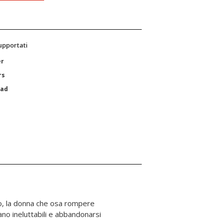
supportati
er
rs
Pad