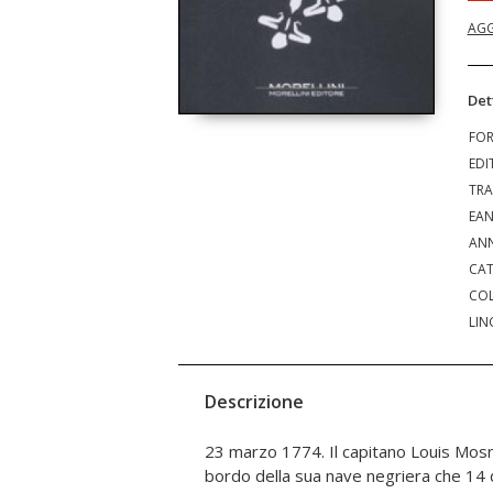
AGG
Det
FO
EDI
TRA
EA
ANN
CAT
COL
LIN
Descrizione
23 marzo 1774. Il capitano Louis Mosni
del crudele gioco del destino, la 
bordo della sua nave negriera che 14
contrapposizioni che sembrano ine