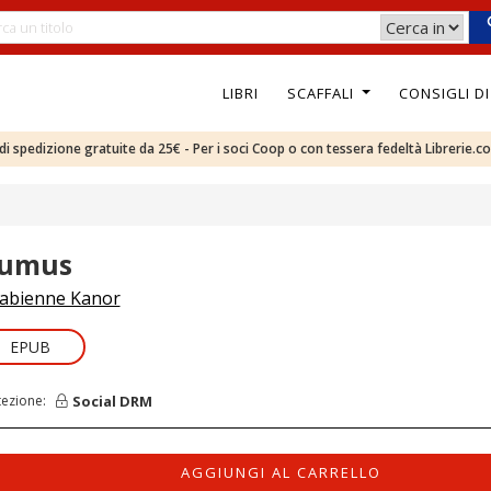
LIBRI
SCAFFALI
CONSIGLI D
e di spedizione gratuite da 25€ - Per i soci Coop o con tessera fedeltà Librerie.c
umus
abienne Kanor
EPUB
Social DRM
tezione:
AGGIUNGI AL CARRELLO