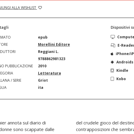
IUNGI ALLA WISHLIST
tagli
Dispositivi 
Comput
RMATO
epub
TORE
Morellini Editore
E-Reade
DUTTORI
Reggiani L.
iPhone/i
N
9788862981323
Androids
O PUBBLICAZIONE
2010
Kindle
EGORIA
Letteratura
Kobo
LANA / SERIE
Griot
GUA
ita
er annota sul diario di
donna che osa rompere
 donne sono scappate dalle
luttabili e abbandonarsi