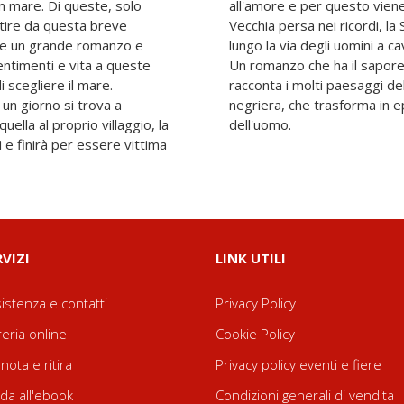
in mare. Di queste, solo
n disprezzo la Bianca, la
rtire da questa breve
para una fede e un Libro
ce un grande romanzo e
nno strappata al villaggio.
sentimenti e vita a queste
a e l'odore del mare, che
 scegliere il mare.
uste pareti di una nave
un giorno si trova a
agici fatti della storia
uella al proprio villaggio, la
dell'uomo.
i e finirà per essere vittima
RVIZI
LINK UTILI
istenza e contatti
Privacy Policy
reria online
Cookie Policy
nota e ritira
Privacy policy eventi e fiere
da all'ebook
Condizioni generali di vendita