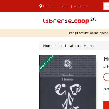
|
|
Librerie
Eventi
Assistenza
Per gli acquisti online: spes
Home
Letteratura
Humus
EBOOK - EPUB
H
F
di
Pro