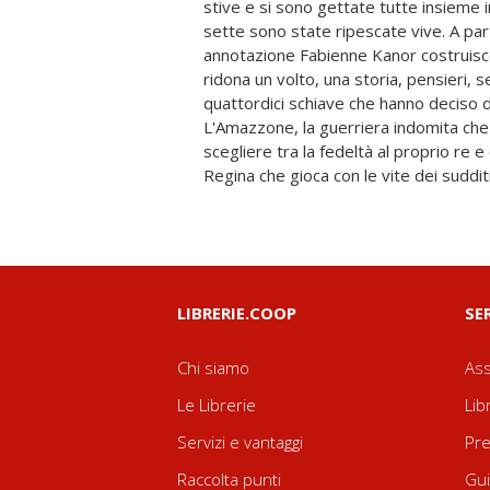
stive e si sono gettate tutte insieme 
all'amore e per questo viene chiamata co
sette sono state ripescate vive. A pa
Vecchia persa nei ricordi, la Schiava che im
annotazione Fabienne Kanor costruis
lungo la via degli uomini a cavallo che l'ha
ridona un volto, una storia, pensieri, 
Un romanzo che ha il sapore della terr
quattordici schiave che hanno deciso di
racconta i molti paesaggi dell'Africa e le ang
L'Amazzone, la guerriera indomita che 
negriera, che trasforma in epos uno dei più tr
scegliere tra la fedeltà al proprio re e q
Regina che gioca con le vite dei suddit
LIBRERIE.COOP
SE
Chi siamo
Ass
Le Librerie
Lib
Servizi e vantaggi
Pre
Raccolta punti
Gui