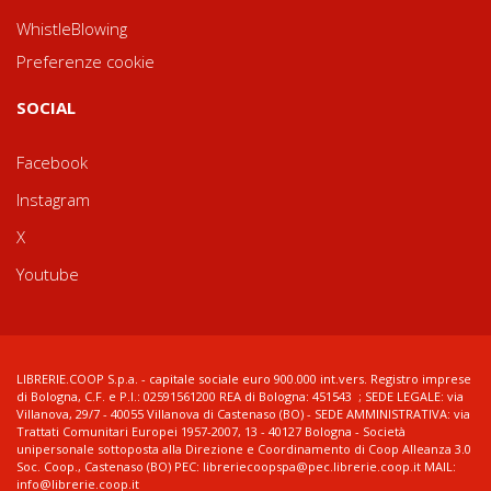
WhistleBlowing
Preferenze cookie
SOCIAL
Facebook
Instagram
X
Youtube
LIBRERIE.COOP S.p.a. - capitale sociale euro 900.000 int.vers. Registro imprese
di Bologna, C.F. e P.I.: 02591561200 REA di Bologna: 451543 ; SEDE LEGALE: via
Villanova, 29/7 - 40055 Villanova di Castenaso (BO) - SEDE AMMINISTRATIVA: via
Trattati Comunitari Europei 1957-2007, 13 - 40127 Bologna - Società
unipersonale sottoposta alla Direzione e Coordinamento di Coop Alleanza 3.0
Soc. Coop., Castenaso (BO) PEC: libreriecoopspa@pec.librerie.coop.it MAIL:
info@librerie.coop.it