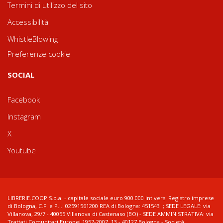
Termini di utilizzo del sito
Accessibilità
WhistleBlowing
Preferenze cookie
SOCIAL
Facebook
Instagram
X
Youtube
LIBRERIE.COOP S.p.a. - capitale sociale euro 900.000 int.vers. Registro imprese
di Bologna, C.F. e P.I.: 02591561200 REA di Bologna: 451543 ; SEDE LEGALE: via
Villanova, 29/7 - 40055 Villanova di Castenaso (BO) - SEDE AMMINISTRATIVA: via
Trattati Comunitari Europei 1957-2007, 13 - 40127 Bologna - Società