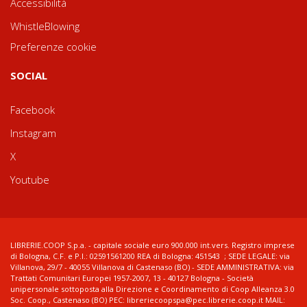
Accessibilità
WhistleBlowing
Preferenze cookie
SOCIAL
Facebook
Instagram
X
Youtube
LIBRERIE.COOP S.p.a. - capitale sociale euro 900.000 int.vers. Registro imprese
di Bologna, C.F. e P.I.: 02591561200 REA di Bologna: 451543 ; SEDE LEGALE: via
Villanova, 29/7 - 40055 Villanova di Castenaso (BO) - SEDE AMMINISTRATIVA: via
Trattati Comunitari Europei 1957-2007, 13 - 40127 Bologna - Società
unipersonale sottoposta alla Direzione e Coordinamento di Coop Alleanza 3.0
Soc. Coop., Castenaso (BO) PEC: libreriecoopspa@pec.librerie.coop.it MAIL: