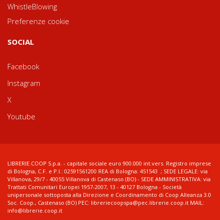
WhistleBlowing
Preferenze cookie
SOCIAL
Facebook
Instagram
X
Youtube
LIBRERIE.COOP S.p.a. - capitale sociale euro 900.000 int.vers. Registro imprese
di Bologna, C.F. e P.I.: 02591561200 REA di Bologna: 451543 ; SEDE LEGALE: via
Villanova, 29/7 - 40055 Villanova di Castenaso (BO) - SEDE AMMINISTRATIVA: via
Trattati Comunitari Europei 1957-2007, 13 - 40127 Bologna - Società
unipersonale sottoposta alla Direzione e Coordinamento di Coop Alleanza 3.0
Soc. Coop., Castenaso (BO) PEC: libreriecoopspa@pec.librerie.coop.it MAIL:
info@librerie.coop.it