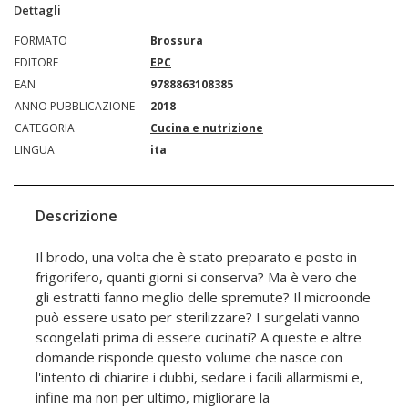
Dettagli
FORMATO
Brossura
EDITORE
EPC
EAN
9788863108385
ANNO PUBBLICAZIONE
2018
CATEGORIA
Cucina e nutrizione
LINGUA
ita
Descrizione
Il brodo, una volta che è stato preparato e posto in
frigorifero, quanti giorni si conserva? Ma è vero che
gli estratti fanno meglio delle spremute? Il microonde
può essere usato per sterilizzare? I surgelati vanno
scongelati prima di essere cucinati? A queste e altre
domande risponde questo volume che nasce con
l'intento di chiarire i dubbi, sedare i facili allarmismi e,
infine ma non per ultimo, migliorare la