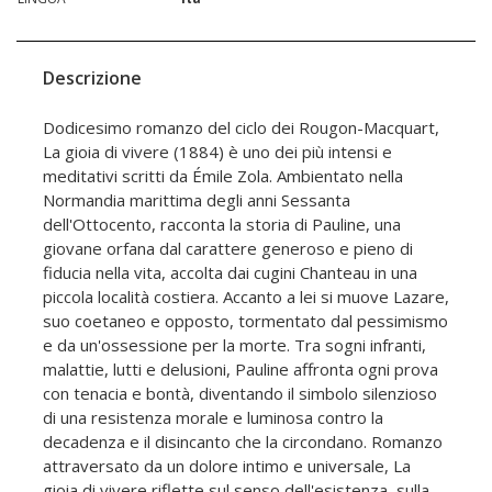
Descrizione
Dodicesimo romanzo del ciclo dei Rougon-Macquart,
La gioia di vivere (1884) è uno dei più intensi e
meditativi scritti da Émile Zola. Ambientato nella
Normandia marittima degli anni Sessanta
dell'Ottocento, racconta la storia di Pauline, una
giovane orfana dal carattere generoso e pieno di
fiducia nella vita, accolta dai cugini Chanteau in una
piccola località costiera. Accanto a lei si muove Lazare,
suo coetaneo e opposto, tormentato dal pessimismo
e da un'ossessione per la morte. Tra sogni infranti,
malattie, lutti e delusioni, Pauline affronta ogni prova
con tenacia e bontà, diventando il simbolo silenzioso
di una resistenza morale e luminosa contro la
decadenza e il disincanto che la circondano. Romanzo
attraversato da un dolore intimo e universale, La
gioia di vivere riflette sul senso dell'esistenza, sulla