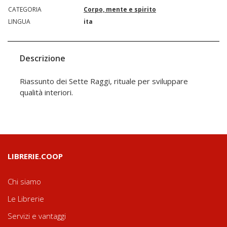
CATEGORIA
Corpo, mente e spirito
LINGUA
ita
Descrizione
Riassunto dei Sette Raggi, rituale per sviluppare
qualità interiori.
LIBRERIE.COOP
Chi siamo
Le Librerie
Servizi e vantaggi