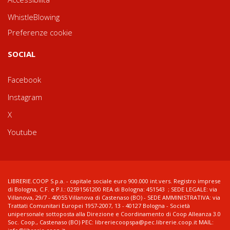
WhistleBlowing
Preferenze cookie
SOCIAL
Facebook
Instagram
X
Youtube
LIBRERIE.COOP S.p.a. - capitale sociale euro 900.000 int.vers. Registro imprese
di Bologna, C.F. e P.I.: 02591561200 REA di Bologna: 451543 ; SEDE LEGALE: via
Villanova, 29/7 - 40055 Villanova di Castenaso (BO) - SEDE AMMINISTRATIVA: via
Trattati Comunitari Europei 1957-2007, 13 - 40127 Bologna - Società
unipersonale sottoposta alla Direzione e Coordinamento di Coop Alleanza 3.0
Soc. Coop., Castenaso (BO) PEC: libreriecoopspa@pec.librerie.coop.it MAIL: