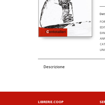
Det
FO
EDI
EA
ANN
CAT
LIN
Descrizione
LIBRERIE.COOP
SE