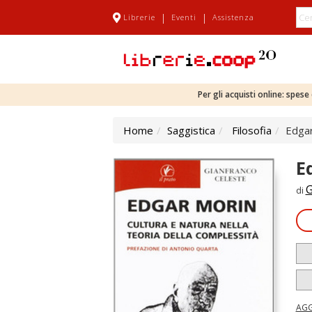
|
|
Librerie
Eventi
Assistenza
Per gli acquisti online: spes
Home
Saggistica
Filosofia
Edgar
E
G
di
AGG