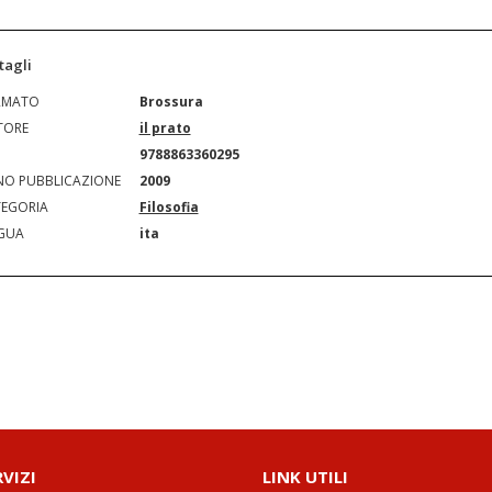
tagli
RMATO
Brossura
TORE
il prato
N
9788863360295
O PUBBLICAZIONE
2009
EGORIA
Filosofia
GUA
ita
RVIZI
LINK UTILI