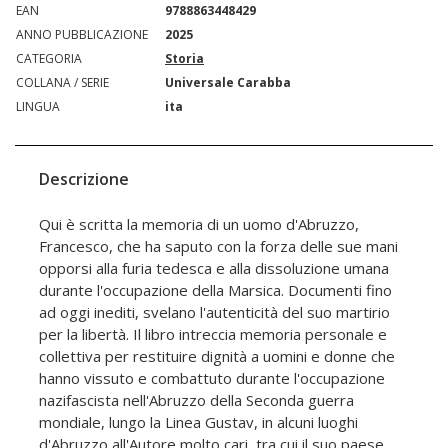
EAN
9788863448429
ANNO PUBBLICAZIONE
2025
CATEGORIA
Storia
COLLANA / SERIE
Universale Carabba
LINGUA
ita
Descrizione
Qui è scritta la memoria di un uomo d'Abruzzo,
Francesco, che ha saputo con la forza delle sue mani
opporsi alla furia tedesca e alla dissoluzione umana
durante l'occupazione della Marsica. Documenti fino
ad oggi inediti, svelano l'autenticità del suo martirio
per la libertà. Il libro intreccia memoria personale e
collettiva per restituire dignità a uomini e donne che
hanno vissuto e combattuto durante l'occupazione
nazifascista nell'Abruzzo della Seconda guerra
mondiale, lungo la Linea Gustav, in alcuni luoghi
d'Abruzzo all'Autore molto cari, tra cui il suo paese