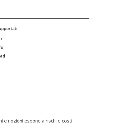
supportati
er
rs
Pad
i e nozioni espone a rischi e costi