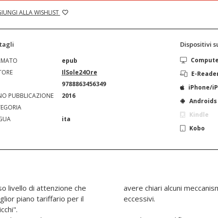
IUNGI ALLA WISHLIST
tagli
Dispositivi 
Comput
RMATO
epub
TORE
IlSole24Ore
E-Reade
N
9788863456349
iPhone/i
O PUBBLICAZIONE
2016
Androids
EGORIA
Kindle
GUA
ita
Kobo
o livello di attenzione che
avere chiari alcuni meccanism
ior piano tariffario per il
eccessivi.
cchi".