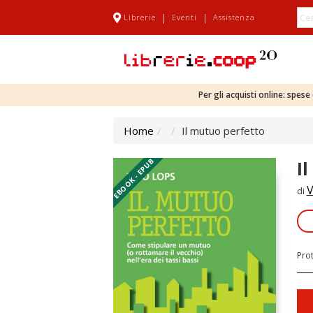
|
|
Librerie
Eventi
Assistenza
Per gli acquisti online: spes
Home
Il mutuo perfetto
EBOOK - EPUB
I
V
di
Pro