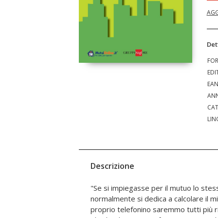
AGG
Det
FO
EDI
EA
ANN
CAT
LIN
Descrizione
"Se si impiegasse per il mutuo lo stess
normalmente si dedica a calcolare il migl
proprio telefonino saremmo tutti più ri