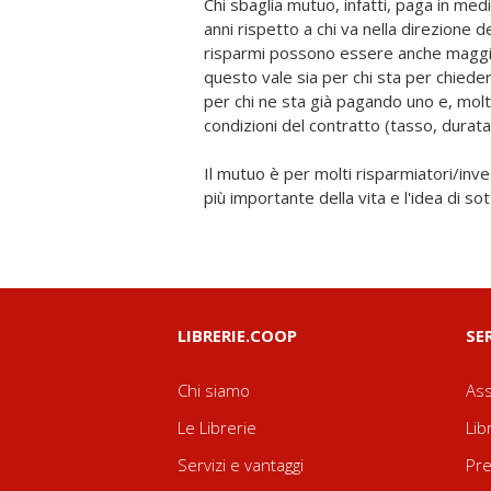
Chi sbaglia mutuo, infatti, paga in med
anni rispetto a chi va nella direzione 
risparmi possono essere anche maggior
questo vale sia per chi sta per chie
per chi ne sta già pagando uno e, mol
condizioni del contratto (tasso, durata
Il mutuo è per molti risparmiatori/inves
più importante della vita e l'idea di s
LIBRERIE.COOP
SE
Chi siamo
Ass
Le Librerie
Lib
Servizi e vantaggi
Pre