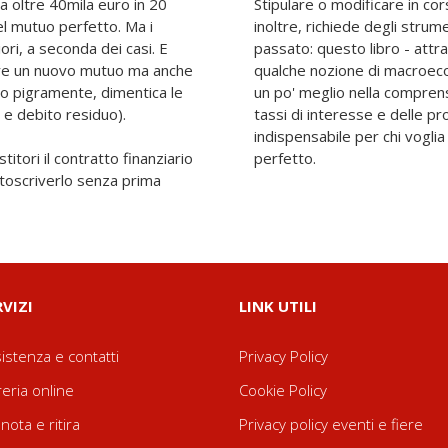
ia oltre 40mila euro in 20
Stipulare o modificare in cors
del mutuo perfetto. Ma i
inoltre, richiede degli strum
i, a seconda dei casi. E
passato: questo libro - attraverso grafici, calcoli ed esempi e
dere un nuovo mutuo ma anche
qualche nozione di macroeco
to pigramente, dimentica le
un po' meglio nella compren
 e debito residuo).
tassi di interesse e delle pro
indispensabile per chi vogli
titori il contratto finanziario
perfetto.
ottoscriverlo senza prima
RVIZI
LINK UTILI
istenza e contatti
Privacy Policy
reria online
Cookie Policy
nota e ritira
Privacy policy eventi e fiere