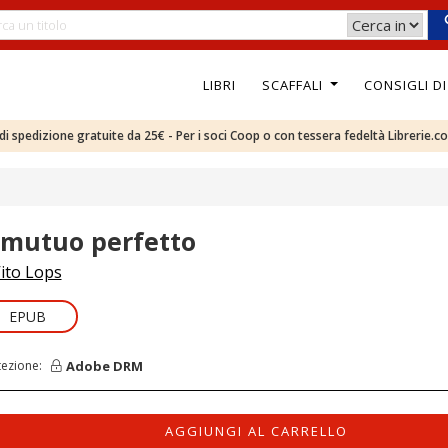
LIBRI
SCAFFALI
CONSIGLI D
e di spedizione gratuite da 25€ - Per i soci Coop o con tessera fedeltà Librerie.c
l mutuo perfetto
ito Lops
EPUB
Adobe DRM
tezione:
AGGIUNGI AL CARRELLO