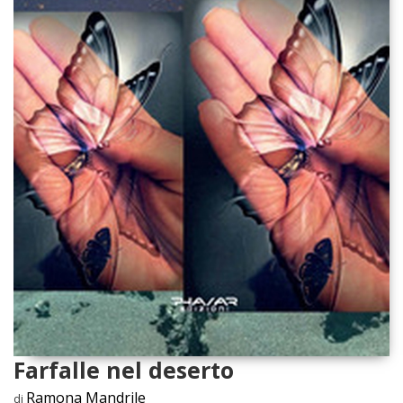
Farfalle nel deserto
Ramona Mandrile
di