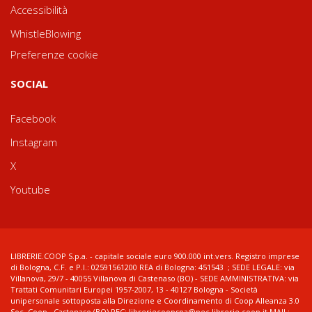
Accessibilità
WhistleBlowing
Preferenze cookie
SOCIAL
Facebook
Instagram
X
Youtube
LIBRERIE.COOP S.p.a. - capitale sociale euro 900.000 int.vers. Registro imprese
di Bologna, C.F. e P.I.: 02591561200 REA di Bologna: 451543 ; SEDE LEGALE: via
Villanova, 29/7 - 40055 Villanova di Castenaso (BO) - SEDE AMMINISTRATIVA: via
Trattati Comunitari Europei 1957-2007, 13 - 40127 Bologna - Società
unipersonale sottoposta alla Direzione e Coordinamento di Coop Alleanza 3.0
Soc. Coop., Castenaso (BO) PEC: libreriecoopspa@pec.librerie.coop.it MAIL: