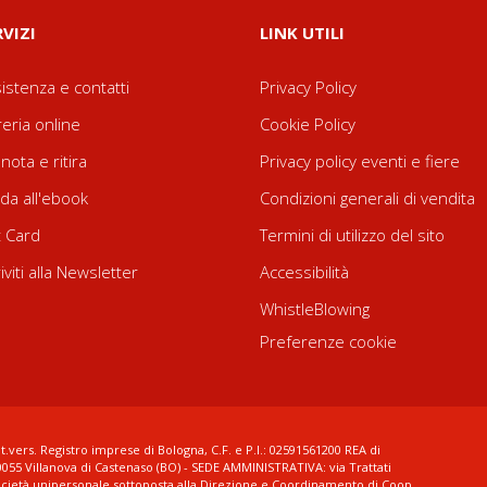
RVIZI
LINK UTILI
istenza e contatti
Privacy Policy
reria online
Cookie Policy
nota e ritira
Privacy policy eventi e fiere
da all'ebook
Condizioni generali di vendita
t Card
Termini di utilizzo del sito
riviti alla Newsletter
Accessibilità
WhistleBlowing
Preferenze cookie
t.vers. Registro imprese di Bologna, C.F. e P.I.: 02591561200 REA di
0055 Villanova di Castenaso (BO) - SEDE AMMINISTRATIVA: via Trattati
ocietà unipersonale sottoposta alla Direzione e Coordinamento di Coop