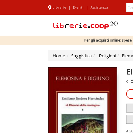
|
|
Librerie
Eventi
Assistenza
Per gli acquisti online: spes
Home
Saggistica
Religioni
Elemo
E
E
di
AGG