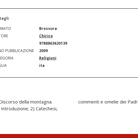
tagli
RMATO
Brossura
TORE
Chirico
N
9788863620139
O PUBBLICAZIONE
2009
EGORIA
Religioni
GUA
ita
l Discorso della montagna.
commenti e omelie dei Padri 
 Introduzione; 2) Catechesi,