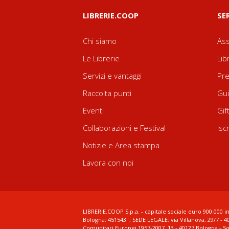
LIBRERIE.COOP
SE
Chi siamo
Ass
Le Librerie
Lib
Servizi e vantaggi
Pre
Raccolta punti
Gui
Eventi
Gif
Collaborazioni e Festival
Isc
Notizie e Area stampa
Lavora con noi
LIBRERIE.COOP S.p.a. - capitale sociale euro 900.000 in
Bologna: 451543 ; SEDE LEGALE: via Villanova, 29/7 - 4
Comunitari Europei 1957-2007, 13 - 40127 Bologna - S