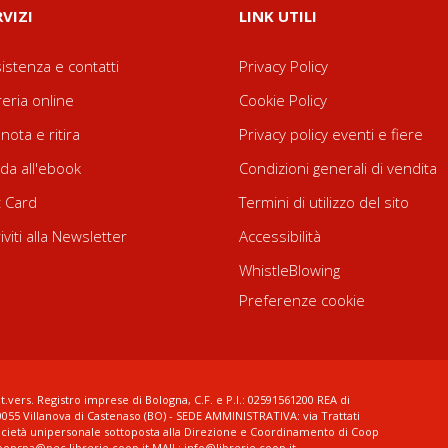
RVIZI
LINK UTILI
istenza e contatti
Privacy Policy
reria online
Cookie Policy
nota e ritira
Privacy policy eventi e fiere
da all'ebook
Condizioni generali di vendita
t Card
Termini di utilizzo del sito
riviti alla Newsletter
Accessibilità
WhistleBlowing
Preferenze cookie
t.vers. Registro imprese di Bologna, C.F. e P.I.: 02591561200 REA di
0055 Villanova di Castenaso (BO) - SEDE AMMINISTRATIVA: via Trattati
ocietà unipersonale sottoposta alla Direzione e Coordinamento di Coop
coopspa@pec.librerie.coop.it MAIL: info@librerie.coop.it