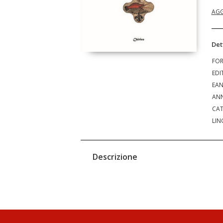
AGG
Det
FO
EDI
EA
ANN
CAT
LIN
Descrizione