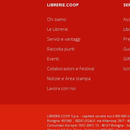
LIBRERIE.COOP
SE
Chi siamo
Ass
Le Librerie
Lib
Servizi e vantaggi
Pre
Raccolta punti
Gui
Eventi
Gif
Collaborazioni e Festival
Isc
Notizie e Area stampa
Lavora con noi
LIBRERIE.COOP S.p.a. - capitale sociale euro 900.000 in
Bologna: 451543 ; SEDE LEGALE: via Villanova, 29/7 - 4
Comunitari Europei 1957-2007, 13 - 40127 Bologna - S
Alleanza 3.0 Soc. Coop., Castenaso (BO) PEC: librerie