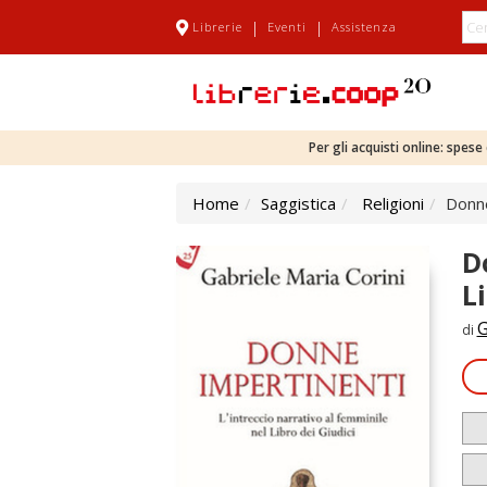
|
|
Librerie
Eventi
Assistenza
Per gli acquisti online: spes
Home
Saggistica
Religioni
Donne
D
L
G
di