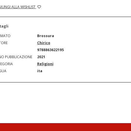
IUNGI ALLA WISHLIST
tagli
RMATO
Brossura
TORE
Chirico
N
9788863622195
O PUBBLICAZIONE
2021
EGORIA
Religioni
GUA
ita