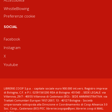
WhistleBlowing
Preferenze cookie
SOCIAL
Facebook
Instagram
X
Youtube
LIBRERIE.COOP S.p.a. - capitale sociale euro 900.000 int.vers. Registro imprese
di Bologna, C.F. e P.I.: 02591561200 REA di Bologna: 451543 ; SEDE LEGALE: via
Villanova, 29/7 - 40055 Villanova di Castenaso (BO) - SEDE AMMINISTRATIVA: via
Trattati Comunitari Europei 1957-2007, 13 - 40127 Bologna - Società
unipersonale sottoposta alla Direzione e Coordinamento di Coop Alleanza 3.0
Soc. Coop., Castenaso (BO) PEC: libreriecoopspa@pec.librerie.coop.it MAIL: