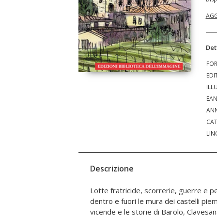
AGG
Det
FO
EDI
ILL
EA
ANN
CAT
LIN
Descrizione
Lotte fratricide, scorrerie, guerre e pes
Lagnasco, Magliano Alfieri, Manta, Mo
dentro e fuori le mura dei castelli piem
vicende e le storie di Barolo, Clavesa