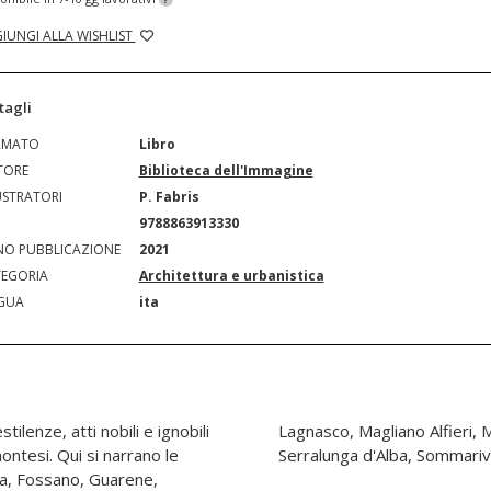
IUNGI ALLA WISHLIST
tagli
RMATO
Libro
TORE
Biblioteca dell'Immagine
USTRATORI
P. Fabris
N
9788863913330
O PUBBLICAZIONE
2021
EGORIA
Architettura e urbanistica
GUA
ita
tilenze, atti nobili e ignobili
mbasiglio, Moretta, Roccolo,
ontesi. Qui si narrano le
Serralunga d'Alba, Sommariv
na, Fossano, Guarene,