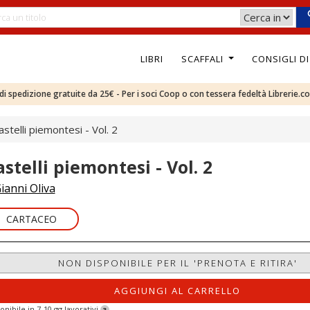
LIBRI
SCAFFALI
CONSIGLI D
e di spedizione gratuite da 25€ - Per i soci Coop o con tessera fedeltà Librerie.c
astelli piemontesi - Vol. 2
astelli piemontesi - Vol. 2
ianni Oliva
CARTACEO
NON DISPONIBILE PER IL 'PRENOTA E RITIRA'
AGGIUNGI AL CARRELLO
onibile in 7-10 gg lavorativi
?