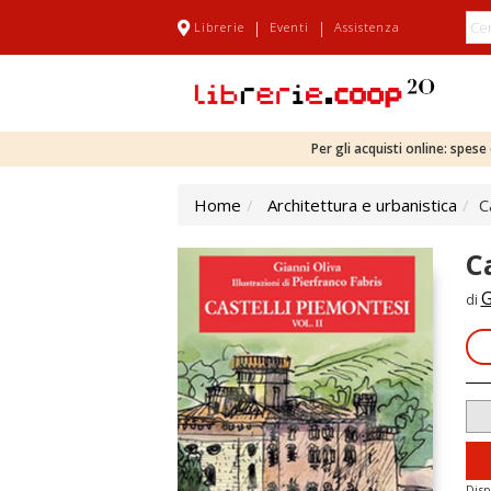
|
|
Librerie
Eventi
Assistenza
Per gli acquisti online: spes
Home
Architettura e urbanistica
C
C
G
di
Disp