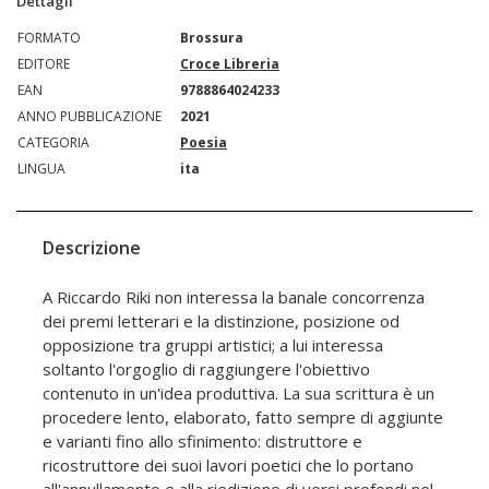
Dettagli
FORMATO
Brossura
EDITORE
Croce Libreria
EAN
9788864024233
ANNO PUBBLICAZIONE
2021
CATEGORIA
Poesia
LINGUA
ita
Descrizione
A Riccardo Riki non interessa la banale concorrenza
dei premi letterari e la distinzione, posizione od
opposizione tra gruppi artistici; a lui interessa
soltanto l'orgoglio di raggiungere l'obiettivo
contenuto in un'idea produttiva. La sua scrittura è un
procedere lento, elaborato, fatto sempre di aggiunte
e varianti fino allo sfinimento: distruttore e
ricostruttore dei suoi lavori poetici che lo portano
all'annullamento e alla riedizione di versi profondi nel