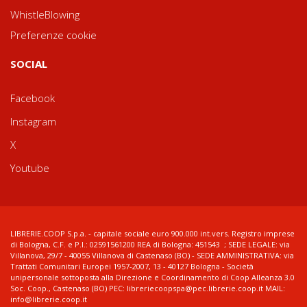
WhistleBlowing
Preferenze cookie
SOCIAL
Facebook
Instagram
X
Youtube
LIBRERIE.COOP S.p.a. - capitale sociale euro 900.000 int.vers. Registro imprese
di Bologna, C.F. e P.I.: 02591561200 REA di Bologna: 451543 ; SEDE LEGALE: via
Villanova, 29/7 - 40055 Villanova di Castenaso (BO) - SEDE AMMINISTRATIVA: via
Trattati Comunitari Europei 1957-2007, 13 - 40127 Bologna - Società
unipersonale sottoposta alla Direzione e Coordinamento di Coop Alleanza 3.0
Soc. Coop., Castenaso (BO) PEC: libreriecoopspa@pec.librerie.coop.it MAIL:
info@librerie.coop.it