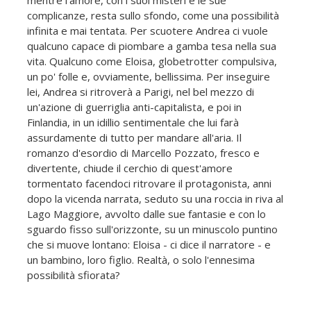
complicanze, resta sullo sfondo, come una possibilità
infinita e mai tentata. Per scuotere Andrea ci vuole
qualcuno capace di piombare a gamba tesa nella sua
vita. Qualcuno come Eloisa, globetrotter compulsiva,
un po' folle e, ovviamente, bellissima. Per inseguire
lei, Andrea si ritroverà a Parigi, nel bel mezzo di
un'azione di guerriglia anti-capitalista, e poi in
Finlandia, in un idillio sentimentale che lui farà
assurdamente di tutto per mandare all'aria. Il
romanzo d'esordio di Marcello Pozzato, fresco e
divertente, chiude il cerchio di quest'amore
tormentato facendoci ritrovare il protagonista, anni
dopo la vicenda narrata, seduto su una roccia in riva al
Lago Maggiore, avvolto dalle sue fantasie e con lo
sguardo fisso sull'orizzonte, su un minuscolo puntino
che si muove lontano: Eloisa - ci dice il narratore - e
un bambino, loro figlio. Realtà, o solo l'ennesima
possibilità sfiorata?