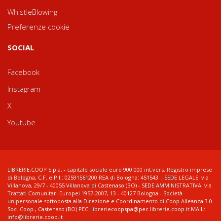
WhistleBlowing
Preferenze cookie
SOCIAL
Facebook
Instagram
X
Youtube
LIBRERIE.COOP S.p.a. - capitale sociale euro 900.000 int.vers. Registro imprese
di Bologna, C.F. e P.I.: 02591561200 REA di Bologna: 451543 ; SEDE LEGALE: via
Villanova, 29/7 - 40055 Villanova di Castenaso (BO) - SEDE AMMINISTRATIVA: via
Trattati Comunitari Europei 1957-2007, 13 - 40127 Bologna - Società
unipersonale sottoposta alla Direzione e Coordinamento di Coop Alleanza 3.0
Soc. Coop., Castenaso (BO) PEC: libreriecoopspa@pec.librerie.coop.it MAIL:
info@librerie.coop.it