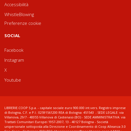
Accessibilità
WhistleBlowing
Preferenze cookie
SOCIAL
Facebook
Instagram
X
Youtube
LIBRERIE.COOP S.p.a. - capitale sociale euro 900.000 int.vers. Registro imprese
di Bologna, C.F. e P.I.: 02591561200 REA di Bologna: 451543 ; SEDE LEGALE: via
Villanova, 29/7 - 40055 Villanova di Castenaso (BO) - SEDE AMMINISTRATIVA: via
Trattati Comunitari Europei 1957-2007, 13 - 40127 Bologna - Società
unipersonale sottoposta alla Direzione e Coordinamento di Coop Alleanza 3.0