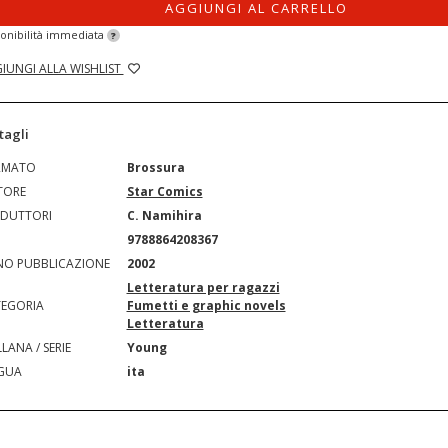
AGGIUNGI AL CARRELLO
onibilità immediata
?
IUNGI ALLA WISHLIST
tagli
RMATO
Brossura
TORE
Star Comics
DUTTORI
C. Namihira
N
9788864208367
O PUBBLICAZIONE
2002
Letteratura per ragazzi
EGORIA
Fumetti e graphic novels
Letteratura
LANA / SERIE
Young
GUA
ita