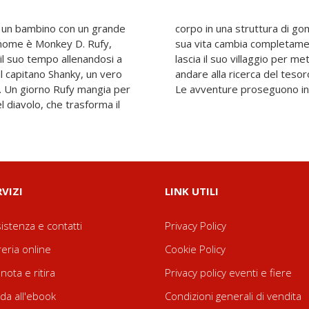
ive un bambino con un grande
lastica, e da quel giorno la
uo nome è Monkey D. Rufy,
ieci anni, il giovane Rufy
il suo tempo allenandosi a
nsieme una ciurma con cui
 il capitano Shanky, un vero
gendario pirata Gold Roger.
o. Un giorno Rufy mangia per
Le avventure proseguono in
l diavolo, che trasforma il
RVIZI
LINK UTILI
istenza e contatti
Privacy Policy
reria online
Cookie Policy
nota e ritira
Privacy policy eventi e fiere
da all'ebook
Condizioni generali di vendita