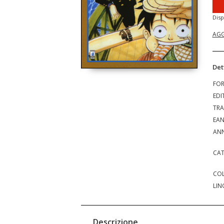
Disp
AGG
Det
FO
EDI
TRA
EA
ANN
CAT
COL
LIN
Descrizione