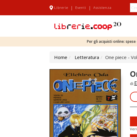
|
|
Librerie
Eventi
Assistenza
Per gli acquisti online: spes
Home
Letteratura
One piece - Vol
O
E
di
Veri