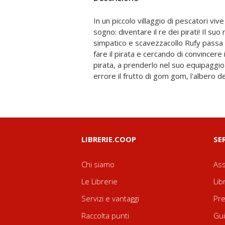
In un piccolo villaggio di pescatori v
corpo in una struttura di gomma supere
sogno: diventare il re dei pirati! Il s
sua vita cambia completamente... Passati d
simpatico e scavezzacollo Rufy passa 
lascia il suo villaggio per mettere i
fare il pirata e cercando di convincere
andare alla ricerca del tesoro del leg
pirata, a prenderlo nel suo equipaggi
errore il frutto di gom gom, l'albero de
LIBRERIE.COOP
SE
Chi siamo
Ass
Le Librerie
Lib
Servizi e vantaggi
Pre
Raccolta punti
Gui