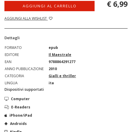
€ 6,99
AGGIUNGI AL CARRELLO
AGGIUNGI ALLA WISHLIST
Dettagli
FORMATO
epub
EDITORE
Il Maestrale
EAN
9788864291277
ANNO PUBBLICAZIONE
2010
CATEGORIA
Gialli e thriller
LINGUA
ita
Dispositivi supportati
Computer
E-Readers
iPhone/iPad
Androids
Kindle