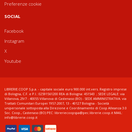
Preferenze cookie
SOCIAL
Facebook
Instagram
X
Youtube
LIBRERIE.COOP S.p.a. - capitale sociale euro 900.000 int.vers. Registro imprese
di Bologna, C.F. e P.I.: 02591561200 REA di Bologna: 451543 ; SEDE LEGALE: via
Villanova, 29/7 - 40055 Villanova di Castenaso (BO) - SEDE AMMINISTRATIVA: via
Trattati Comunitari Europei 1957-2007, 13 - 40127 Bologna - Società
unipersonale sottoposta alla Direzione e Coordinamento di Coop Alleanza 3.0
Soc. Coop., Castenaso (BO) PEC: libreriecoopspa@pec.librerie.coop.it MAIL:
info@librerie.coop.it