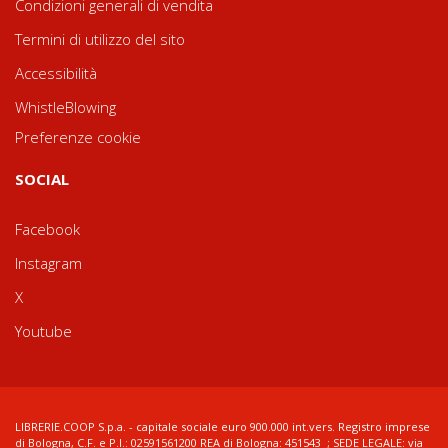
Condizioni generali di vendita
Termini di utilizzo del sito
Accessibilità
WhistleBlowing
Preferenze cookie
SOCIAL
Facebook
Instagram
X
Youtube
LIBRERIE.COOP S.p.a. - capitale sociale euro 900.000 int.vers. Registro imprese
di Bologna, C.F. e P.I.: 02591561200 REA di Bologna: 451543 ; SEDE LEGALE: via