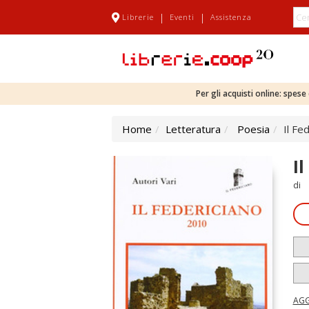
|
|
Librerie
Eventi
Assistenza
Per gli acquisti online: spes
Home
Letteratura
Poesia
Il Fe
I
di
AGG