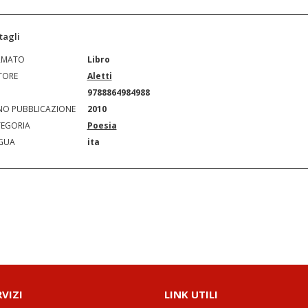
tagli
RMATO
Libro
TORE
Aletti
N
9788864984988
O PUBBLICAZIONE
2010
EGORIA
Poesia
GUA
ita
RVIZI
LINK UTILI