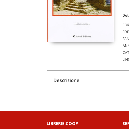
Det
FO
EDI
EA
ANN
CAT
LIN
Descrizione
LIBRERIE.COOP
SE