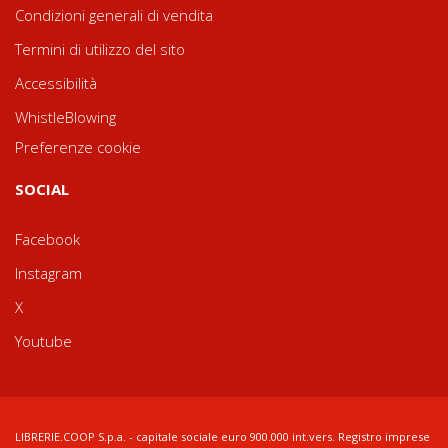
Condizioni generali di vendita
Termini di utilizzo del sito
Accessibilità
WhistleBlowing
Preferenze cookie
SOCIAL
Facebook
Instagram
X
Youtube
LIBRERIE.COOP S.p.a. - capitale sociale euro 900.000 int.vers. Registro imprese