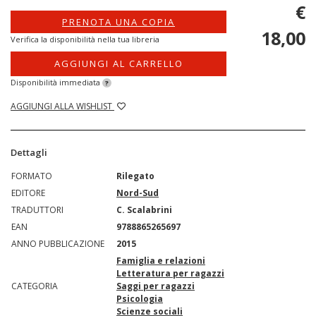
€
PRENOTA UNA COPIA
18,00
Verifica la disponibilità nella tua libreria
AGGIUNGI AL CARRELLO
Disponibilità immediata
?
AGGIUNGI ALLA WISHLIST
Dettagli
FORMATO
Rilegato
EDITORE
Nord-Sud
TRADUTTORI
C. Scalabrini
EAN
9788865265697
ANNO PUBBLICAZIONE
2015
Famiglia e relazioni
Letteratura per ragazzi
CATEGORIA
Saggi per ragazzi
Psicologia
Scienze sociali