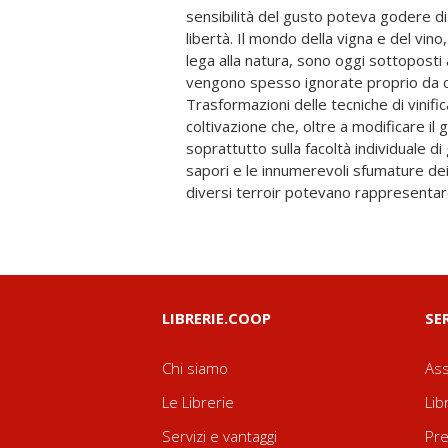
sensibilità del gusto poteva godere d
esattamente il contrario: rispetto al gu
libertà. Il mondo della vigna e del vino
un'estetica industriale capace, con i
lega alla natura, sono oggi sottoposti
scordare la povertà gustativa di ciò che 
vengono spesso ignorate proprio da ch
riflessione sui mutamenti della sensib
Trasformazioni delle tecniche di vinifi
analizza gli importanti e insidiosi mu
coltivazione che, oltre a modificare il g
tuttora rivestito di un'aura estetica qual è
soprattutto sulla facoltà individuale di 
quella domesticazione del gusto pro
sapori e le innumerevoli sfumature dei
diversi terroir potevano rappresentare
LIBRERIE.COOP
SE
Chi siamo
Ass
Le Librerie
Lib
Servizi e vantaggi
Pre