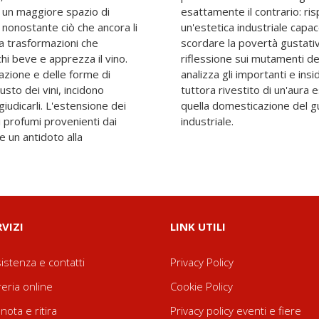
i un maggiore spazio di
sto del vino, a imporsi è
, nonostante ciò che ancora li
 propri espedienti, di farci
 a trasformazioni che
propone. Attraverso la
i beve e apprezza il vino.
ilità in atto, questo libro
cazione e delle forme di
tamenti di quell'oggetto
usto dei vini, incidono
 il vino e gli effetti di
giudicarli. L'estensione dei
pria della sua produzione
 profumi provenienti dai
industriale.
 un antidoto alla
RVIZI
LINK UTILI
istenza e contatti
Privacy Policy
reria online
Cookie Policy
nota e ritira
Privacy policy eventi e fiere