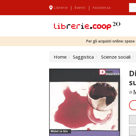
|
|
Librerie
Eventi
Assistenza
Per gli acquisti online: spes
Home
Saggistica
Scienze sociali
D
s
M
di