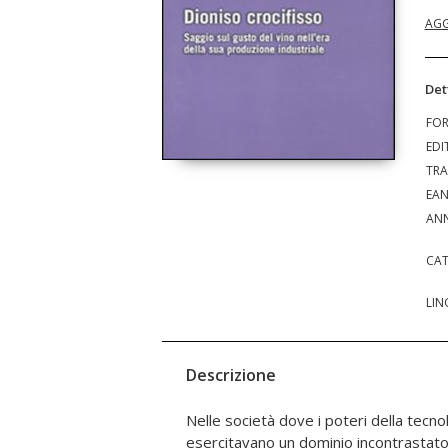
AGG
Det
FO
EDI
TRA
EA
ANN
CAT
LIN
Descrizione
Nelle società dove i poteri della tecn
proliferazione degli aromi, tanto v
esercitavano un dominio incontrastato
promossi dall'industria agro-alimenta