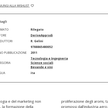
IUNGI ALLA WISHLIST
tagli
RMATO
Rilegato
TORE
DeriveApprodi
DUTTORI
R. Gelini
N
9788865480052
O PUBBLICAZIONE
2011
Tecnologia e Ingegneria
EGORIA
Scienze sociali
Bevande e vini
GUA
ita
ologia e del marketing non
iolenti quanto semplici,
, la formazione della
re. Ciò che accade è