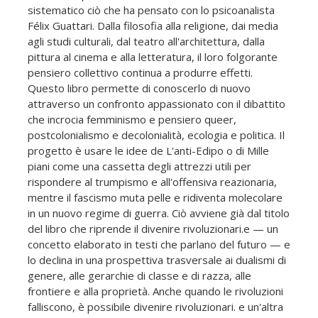
sistematico ciò che ha pensato con lo psicoanalista
Félix Guattari. Dalla filosofia alla religione, dai media
agli studi culturali, dal teatro all'architettura, dalla
pittura al cinema e alla letteratura, il loro folgorante
pensiero collettivo continua a produrre effetti.
Questo libro permette di conoscerlo di nuovo
attraverso un confronto appassionato con il dibattito
che incrocia femminismo e pensiero queer,
postcolonialismo e decolonialità, ecologia e politica. Il
progetto è usare le idee de L'anti-Edipo o di Mille
piani come una cassetta degli attrezzi utili per
rispondere al trumpismo e all'offensiva reazionaria,
mentre il fascismo muta pelle e ridiventa molecolare
in un nuovo regime di guerra. Ciò avviene già dal titolo
del libro che riprende il divenire rivoluzionari.e — un
concetto elaborato in testi che parlano del futuro — e
lo declina in una prospettiva trasversale ai dualismi di
genere, alle gerarchie di classe e di razza, alle
frontiere e alla proprietà. Anche quando le rivoluzioni
falliscono, è possibile divenire rivoluzionari. e un'altra