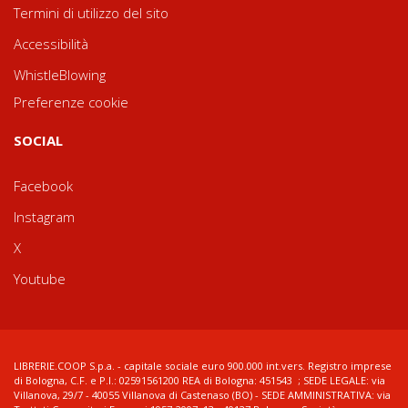
Termini di utilizzo del sito
Accessibilità
WhistleBlowing
Preferenze cookie
SOCIAL
Facebook
Instagram
X
Youtube
LIBRERIE.COOP S.p.a. - capitale sociale euro 900.000 int.vers. Registro imprese
di Bologna, C.F. e P.I.: 02591561200 REA di Bologna: 451543 ; SEDE LEGALE: via
Villanova, 29/7 - 40055 Villanova di Castenaso (BO) - SEDE AMMINISTRATIVA: via