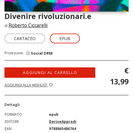
Divenire rivoluzionari.e
Roberto Ciccarelli
di
CARTACEO
EPUB
Social DRM
Protezione:
€
AGGIUNGI AL CARRELLO
13,99
AGGIUNGI ALLA WISHLIST
Dettagli
FORMATO
epub
EDITORE
DeriveApprodi
EAN
9788865486764