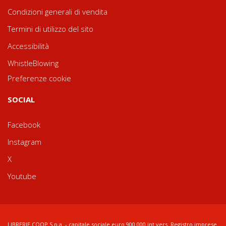
Condizioni generali di vendita
Termini di utilizzo del sito
Accessibilità
WhistleBlowing
Preferenze cookie
SOCIAL
Facebook
Instagram
X
Youtube
LIBRERIE.COOP S.p.a. - capitale sociale euro 900.000 int.vers. Registro imprese