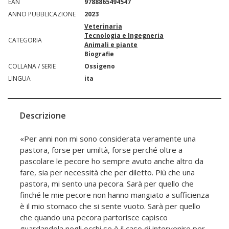
EAN
9788865494547
ANNO PUBBLICAZIONE
2023
Veterinaria
Tecnologia e Ingegneria
CATEGORIA
Animali e piante
Biografie
COLLANA / SERIE
Ossigeno
LINGUA
ita
Descrizione
«Per anni non mi sono considerata veramente una
pastora, forse per umiltà, forse perché oltre a
pascolare le pecore ho sempre avuto anche altro da
fare, sia per necessità che per diletto. Più che una
pastora, mi sento una pecora. Sarà per quello che
finché le mie pecore non hanno mangiato a sufficienza
è il mio stomaco che si sente vuoto. Sarà per quello
che quando una pecora partorisce capisco
guardandola negli occhi se è il caso di intervenire per