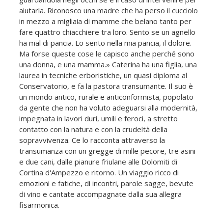
aiutarla. Riconosco una madre che ha perso il cucciolo
in mezzo a migliaia di mamme che belano tanto per
fare quattro chiacchiere tra loro. Sento se un agnello
ha mal di pancia. Lo sento nella mia pancia, il dolore.
Ma forse queste cose le capisco anche perché sono
una donna, e una mamma.» Caterina ha una figlia, una
laurea in tecniche erboristiche, un quasi diploma al
Conservatorio, e fa la pastora transumante. Il suo è
un mondo antico, rurale e anticonformista, popolato
da gente che non ha voluto adeguarsi alla modernità,
impegnata in lavori duri, umili e feroci, a stretto
contatto con la natura e con la crudeltà della
sopravvivenza. Ce lo racconta attraverso la
transumanza con un gregge di mille pecore, tre asini
e due cani, dalle pianure friulane alle Dolomiti di
Cortina d'Ampezzo e ritorno. Un viaggio ricco di
emozioni e fatiche, di incontri, parole sagge, bevute
di vino e cantate accompagnate dalla sua allegra
fisarmonica.