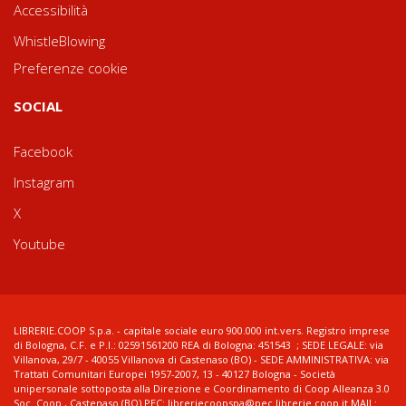
Accessibilità
WhistleBlowing
Preferenze cookie
SOCIAL
Facebook
Instagram
X
Youtube
LIBRERIE.COOP S.p.a. - capitale sociale euro 900.000 int.vers. Registro imprese
di Bologna, C.F. e P.I.: 02591561200 REA di Bologna: 451543 ; SEDE LEGALE: via
Villanova, 29/7 - 40055 Villanova di Castenaso (BO) - SEDE AMMINISTRATIVA: via
Trattati Comunitari Europei 1957-2007, 13 - 40127 Bologna - Società
unipersonale sottoposta alla Direzione e Coordinamento di Coop Alleanza 3.0
Soc. Coop., Castenaso (BO) PEC: libreriecoopspa@pec.librerie.coop.it MAIL: