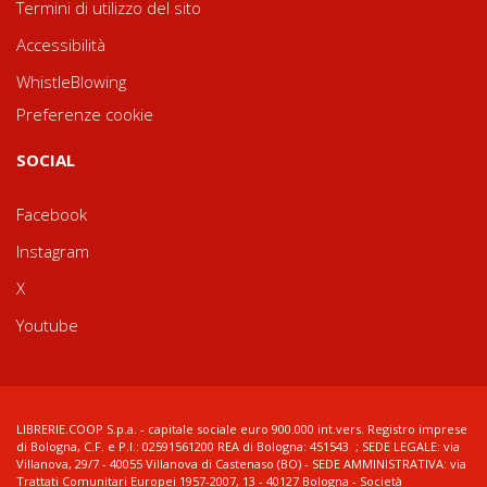
Termini di utilizzo del sito
Accessibilità
WhistleBlowing
Preferenze cookie
SOCIAL
Facebook
Instagram
X
Youtube
LIBRERIE.COOP S.p.a. - capitale sociale euro 900.000 int.vers. Registro imprese
di Bologna, C.F. e P.I.: 02591561200 REA di Bologna: 451543 ; SEDE LEGALE: via
Villanova, 29/7 - 40055 Villanova di Castenaso (BO) - SEDE AMMINISTRATIVA: via
Trattati Comunitari Europei 1957-2007, 13 - 40127 Bologna - Società