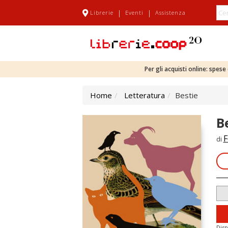
|
|
Librerie
Eventi
Assistenza
Per gli acquisti online: spes
Home
Letteratura
Bestie
B
F
di
Disp