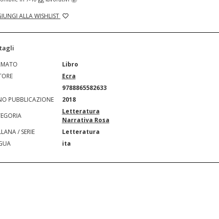
IUNGI ALLA WISHLIST
tagli
RMATO
Libro
TORE
Ecra
N
9788865582633
O PUBBLICAZIONE
2018
Letteratura
EGORIA
Narrativa Rosa
LANA / SERIE
Letteratura
GUA
ita