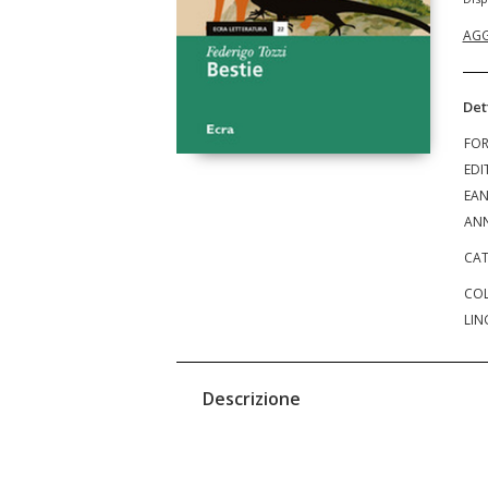
AGG
Det
FO
EDI
EA
ANN
CAT
COL
LIN
Descrizione