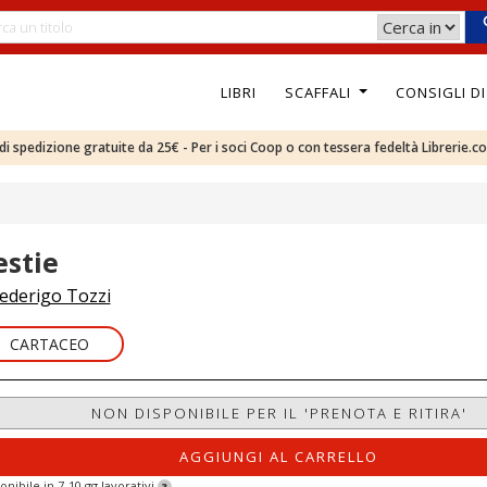
LIBRI
SCAFFALI
CONSIGLI D
e di spedizione gratuite da 25€ - Per i soci Coop o con tessera fedeltà Librerie.c
estie
ederigo Tozzi
CARTACEO
NON DISPONIBILE PER IL 'PRENOTA E RITIRA'
AGGIUNGI AL CARRELLO
onibile in 7-10 gg lavorativi
?