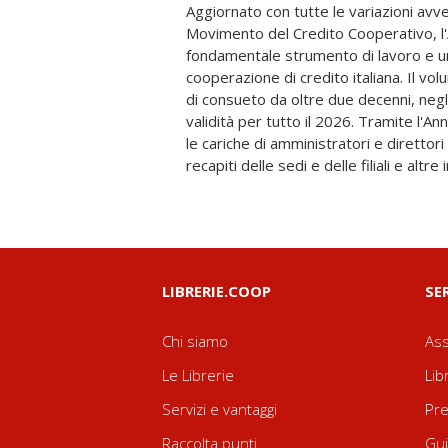
Aggiornato con tutte le variazioni avve
cooperazione di credito italiana. Di grande 
Movimento del Credito Cooperativo, l
completa degli indirizzi di Posta elettroni
fondamentale strumento di lavoro e u
dati presenti nel volume sono reperibili
cooperazione di credito italiana. Il v
versione elettronica scaricabile on line c
di consueto da oltre due decenni, negli 
facilmente fruibili (geolocalizzazione
validità per tutto il 2026. Tramite l'An
indirizzi in formato xls e per la stamp
le cariche di amministratori e direttor
recapiti delle sedi e delle filiali e altre
LIBRERIE.COOP
SE
Chi siamo
Ass
Le Librerie
Lib
Servizi e vantaggi
Pre
Raccolta punti
Gui