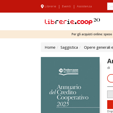
|
|
Librerie
Eventi
Assistenza
Per gli acquisti online: spes
Home
Saggistica
Opere generali e
A
di
Disp