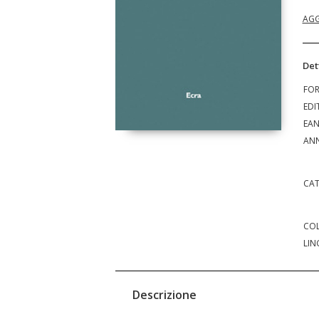
AGG
Det
FO
EDI
EA
ANN
CAT
COL
LIN
Descrizione