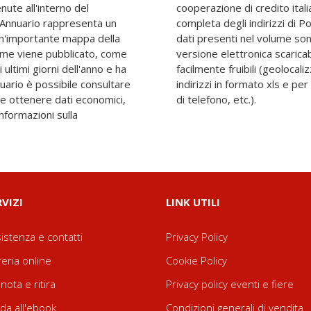
nute all'interno del
rilievo anche la lista
'Annuario rappresenta un
ca certificata (Pec). Tutti i
n'importante mappa della
 e consultabili anche nella
olume viene pubblicato, come
he, in aggiunta, offre utility
ultimi giorni dell'anno e ha
 delle sedi, esportazione di
nuario è possibile consultare
a di etichette, elenco numeri
i e ottenere dati economici,
di telefono, etc.).
 informazioni sulla
RVIZI
LINK UTILI
istenza e contatti
Privacy Policy
reria online
Cookie Policy
nota e ritira
Privacy policy eventi e fiere
da all'ebook
Condizioni generali di vendita