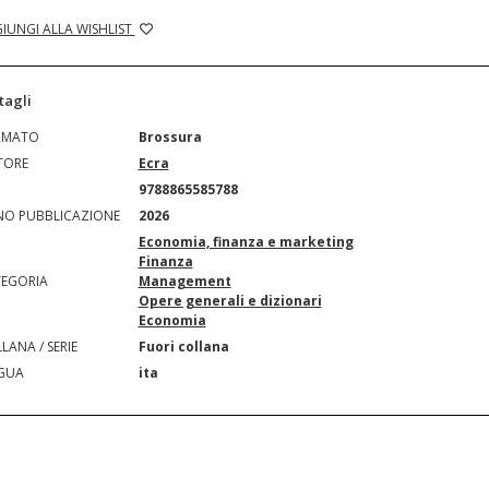
IUNGI ALLA WISHLIST
tagli
RMATO
Brossura
TORE
Ecra
N
9788865585788
O PUBBLICAZIONE
2026
Economia, finanza e marketing
Finanza
EGORIA
Management
Opere generali e dizionari
Economia
LANA / SERIE
Fuori collana
GUA
ita