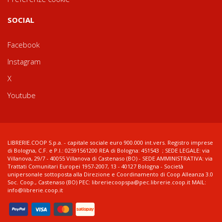
SOCIAL
Facebook
Instagram
X
Youtube
LIBRERIE.COOP S.p.a. - capitale sociale euro 900.000 int.vers. Registro imprese
di Bologna, C.F. e P.I.: 02591561200 REA di Bologna: 451543 ; SEDE LEGALE: via
Villanova, 29/7 - 40055 Villanova di Castenaso (BO) - SEDE AMMINISTRATIVA: via
Trattati Comunitari Europei 1957-2007, 13 - 40127 Bologna - Società
unipersonale sottoposta alla Direzione e Coordinamento di Coop Alleanza 3.0
Soc. Coop., Castenaso (BO) PEC: libreriecoopspa@pec.librerie.coop.it MAIL:
info@librerie.coop.it