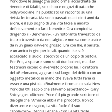
York dove le sinagoghe sono ormai accerchiate da
rivendite di falafel, sex shop e negozi di patacche
bollywoodiane, ha pubblicato un racconto su una
rivista letteraria. Ma sono passati quasi dieci anni da
allora, e il suo sogno di una vita facile è andato
definitivamente a farsi benedire. Ora campicchia
dirigendo il «Berkmann», «un ristorante travestito da
teatro travestito da nostalgia», e non sa come uscire
da in un guaio davvero grosso. Era con Ike, il barista,
e un amico in giro per locali, quando Ike si è
accasciato al suolo, stecchito da un colpo di pistola.
Per Eric, a sparare sono stati due balordi, ma due
testimoni dicono di avervisto proprio lui, il direttore
del «Berkmann», aggirarsi sul luogo del delitto con un
oggetto metallico in mano che aveva tutta l’aria di
essere una pistola. «Finalmente il romanzo sulla New
York del XXI secolo che stavamo aspettando». Gary
Shteyngart «Richard Price è il più grande scrittore di
dialoghi che l’America abbia mai prodotto. Ironico,
divertente e tragico, La vita facile è il suo
capolavoro». Dennis Lehane «Con La vita facile