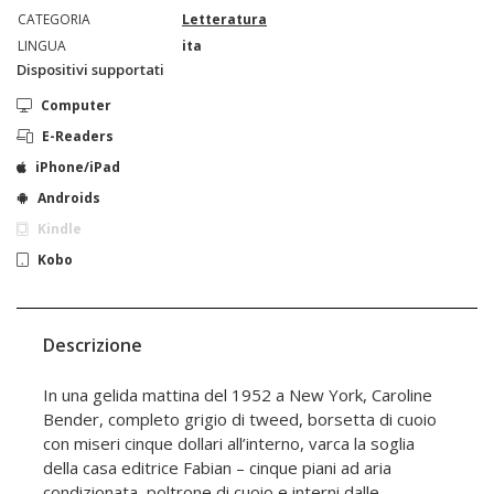
CATEGORIA
Letteratura
LINGUA
ita
Dispositivi supportati
Computer
E-Readers
iPhone/iPad
Androids
Kindle
Kobo
Descrizione
In una gelida mattina del 1952 a New York, Caroline
Bender, completo grigio di tweed, borsetta di cuoio
con miseri cinque dollari all’interno, varca la soglia
della casa editrice Fabian – cinque piani ad aria
condizionata, poltrone di cuoio e interni dalle