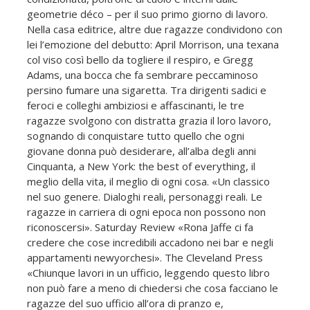
geometrie déco – per il suo primo giorno di lavoro.
Nella casa editrice, altre due ragazze condividono con
lei l’emozione del debutto: April Morrison, una texana
col viso così bello da togliere il respiro, e Gregg
Adams, una bocca che fa sembrare peccaminoso
persino fumare una sigaretta. Tra dirigenti sadici e
feroci e colleghi ambiziosi e affascinanti, le tre
ragazze svolgono con distratta grazia il loro lavoro,
sognando di conquistare tutto quello che ogni
giovane donna può desiderare, all’alba degli anni
Cinquanta, a New York: the best of everything, il
meglio della vita, il meglio di ogni cosa. «Un classico
nel suo genere. Dialoghi reali, personaggi reali. Le
ragazze in carriera di ogni epoca non possono non
riconoscersi». Saturday Review «Rona Jaffe ci fa
credere che cose incredibili accadono nei bar e negli
appartamenti newyorchesi». The Cleveland Press
«Chiunque lavori in un ufficio, leggendo questo libro
non può fare a meno di chiedersi che cosa facciano le
ragazze del suo ufficio all’ora di pranzo e,