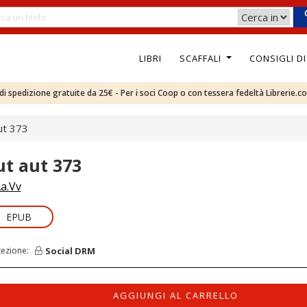
LIBRI
SCAFFALI
CONSIGLI D
e di spedizione gratuite da 25€ - Per i soci Coop o con tessera fedeltà Librerie.c
ut 373
ut aut 373
a.Vv
EPUB
Social DRM
tezione:
AGGIUNGI AL CARRELLO