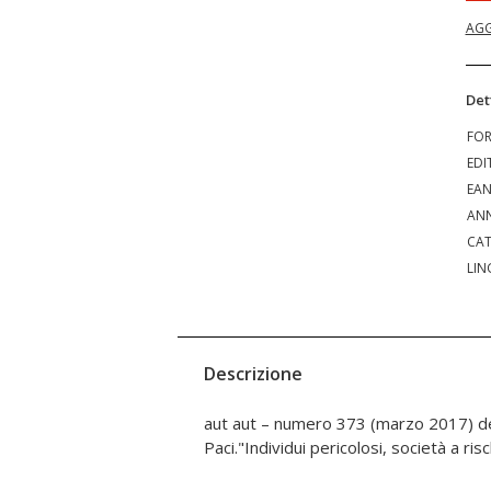
AGG
Det
FO
EDI
EA
ANN
CAT
LIN
Descrizione
aut aut – numero 373 (marzo 2017) del
Paci."Individui pericolosi, società a ris