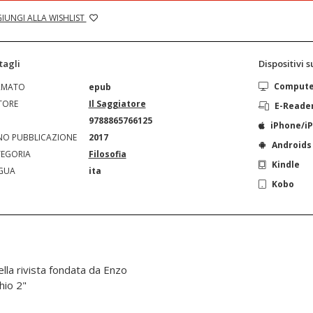
IUNGI ALLA WISHLIST
tagli
Dispositivi 
Comput
RMATO
epub
TORE
Il Saggiatore
E-Reade
N
9788865766125
iPhone/i
O PUBBLICAZIONE
2017
Androids
EGORIA
Filosofia
Kindle
GUA
ita
Kobo
la rivista fondata da Enzo
chio 2"