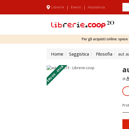
|
|
Librerie
Eventi
Assistenza
Per gli acquisti online: spes
Home
Saggistica
Filosofia
aut a
EBOOK - EPUB
a
A
di
Pro