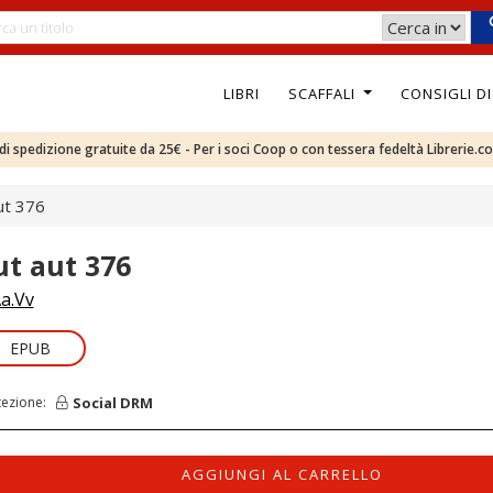
LIBRI
SCAFFALI
CONSIGLI D
e di spedizione gratuite da 25€ - Per i soci Coop o con tessera fedeltà Librerie.c
ut 376
ut aut 376
a.Vv
EPUB
Social DRM
tezione:
AGGIUNGI AL CARRELLO