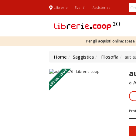
|
|
Librerie
Eventi
Assistenza
Per gli acquisti online: spes
Home
Saggistica
Filosofia
aut a
EBOOK - EPUB
a
A
di
Pro