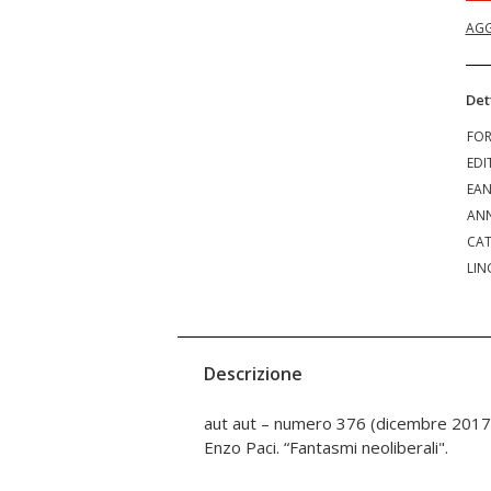
AGG
Det
FO
EDI
EA
ANN
CAT
LIN
Descrizione
aut aut – numero 376 (dicembre 2017) 
Enzo Paci. “Fantasmi neoliberali".