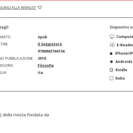
IUNGI ALLA WISHLIST
tagli
Dispositivi 
Comput
RMATO
epub
TORE
Il Saggiatore
E-Reade
N
9788865766156
iPhone/i
O PUBBLICAZIONE
2018
Androids
EGORIA
Filosofia
Kindle
GUA
ita
Kobo
della rivista fondata da