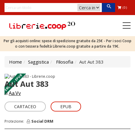
(0)
Per gli acquisti online: spese di spedizione gratuite da 25€ - Per i soci Coop
o con tessera fedeltà Librerie.coop gratuite a partire da 19€.
Home
Saggistica
Filosofia
Aut Aut 383
EBOOK - EPUB
Aut Aut 383
Aa.Vv
di
CARTACEO
EPUB
Social DRM
Protezione: