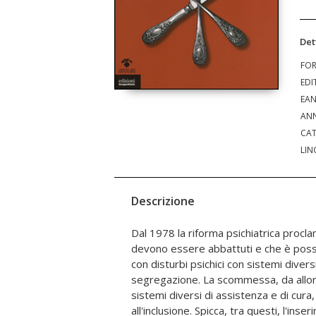
Det
FO
EDI
EA
ANN
CAT
LIN
Descrizione
Dal 1978 la riforma psichiatrica procl
disturbi psichici. È un approccio risal
devono essere abbattuti e che è possi
dal 1990, si è diffuso in maniera organi
con disturbi psichici con sistemi divers
interessa attualmente un quarto de
segregazione. La scommessa, da allora
mentale, estendendosi man mano ad al
sistemi diversi di assistenza e di cura,
disabilità, le dipendenze, gli anziani, 
all'inclusione. Spicca, tra questi, l'inse
parla il libro affiancando all'analisi e 