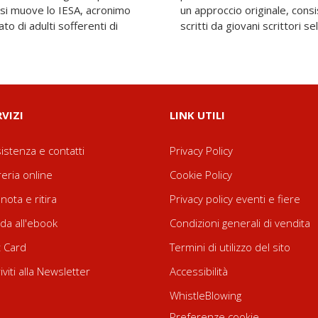
 si muove lo IESA, acronimo
n venti racconti sul tema,
o di adulti sofferenti di
scritti da giovani scrittori s
RVIZI
LINK UTILI
istenza e contatti
Privacy Policy
reria online
Cookie Policy
nota e ritira
Privacy policy eventi e fiere
da all'ebook
Condizioni generali di vendita
t Card
Termini di utilizzo del sito
riviti alla Newsletter
Accessibilità
WhistleBlowing
Preferenze cookie