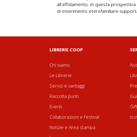
all'affidamento. In questa prospettiva
un approccio originale, consistente i
di Inserimento eterofamiliare supportat
LIBRERIE.COOP
SE
Chi siamo
Ass
Le Librerie
Lib
Servizi e vantaggi
Pre
Raccolta punti
Gui
Eventi
Gif
Collaborazioni e Festival
Isc
Notizie e Area stampa