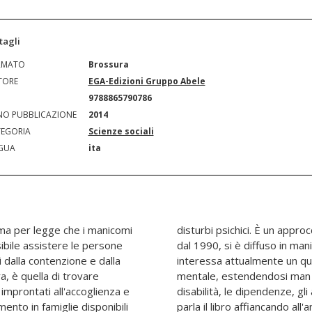
tagli
RMATO
Brossura
TORE
EGA-Edizioni Gruppo Abele
N
9788865790786
O PUBBLICAZIONE
2014
EGORIA
Scienze sociali
GUA
ita
ama per legge che i manicomi
ente nei secoli che, a partire
bile assistere le persone
zzata anche in Italia e che
i dalla contenzione e dalla
i Dipartimenti di salute
, è quella di trovare
tri settori (come la
 improntati all'accoglienza e
gli homeless). Di tutto questo
rimento in famiglie disponibili
alla descrizione di esperienze