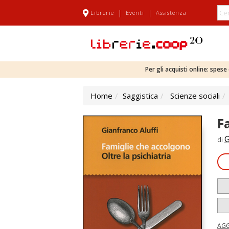
|
|
Librerie
Eventi
Assistenza
Per gli acquisti online: spes
Home
Saggistica
Scienze sociali
F
G
di
AGG